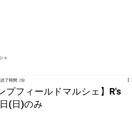
WS
施設案内
レンタル
ご予約
アクセス
周辺施設
シェ
読了時間: 2分
ンプフィールドマルシェ】R's
※5日(日)のみ