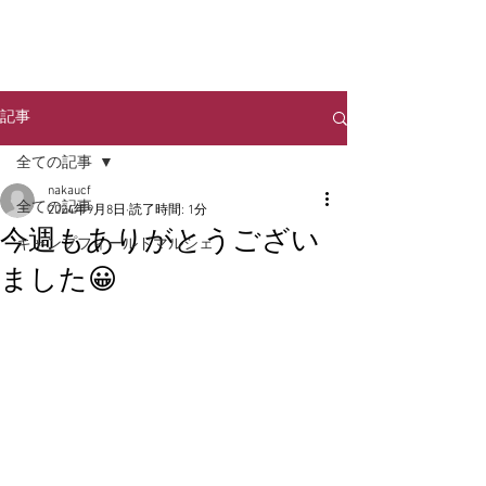
NAKA URBAN
​CAMP FIELD
記事
全ての記事
nakaucf
全ての記事
2024年9月8日
読了時間: 1分
今週もありがとうござい
キャンプフィールドマルシェ
ました😀