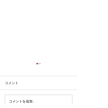
コメント
⛺️施設のご紹介⛺️
コメントを追加…
今週もありがと