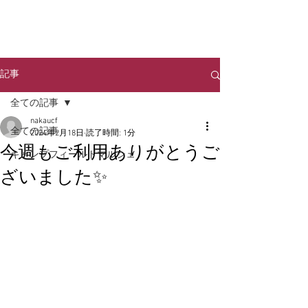
NAKA URBAN
​CAMP FIELD
記事
全ての記事
nakaucf
全ての記事
2024年2月18日
読了時間: 1分
今週もご利用ありがとうご
キャンプフィールドマルシェ
ざいました✨