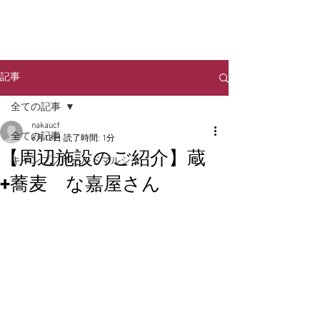
NAKA URBAN
​CAMP FIELD
記事
全ての記事
nakaucf
全ての記事
6月18日
読了時間: 1分
【周辺施設のご紹介】蔵
キャンプフィールドマルシェ
+蕎麦 な嘉屋さん