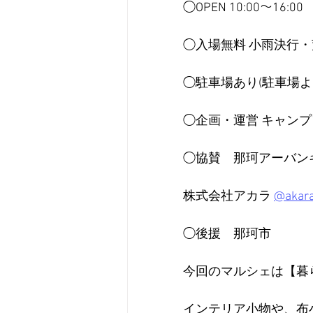
◯OPEN 10:00～16:00
◯入場無料 小雨決行
◯駐車場あり(駐車場
◯企画・運営 キャン
◯協賛　那珂アーバン
株式会社アカラ 
@akar
◯後援　那珂市
今回のマルシェは【暮
インテリア小物や、布