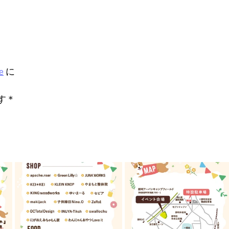
e
 に
す＊