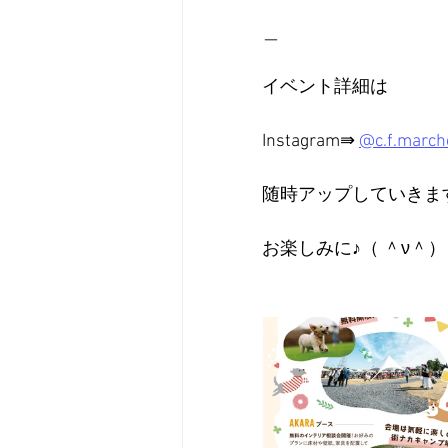
＿
イベント詳細は
Instagram⇛ 
@c.f.march
随時アップしていきま
お楽しみに♪（ ＾ν＾）