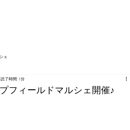
WS
施設案内
レンタル
ご予約
アクセス
周辺施設
シェ
読了時間: 1分
ンプフィールドマルシェ開催♪