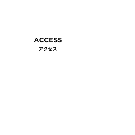
NAKA URBAN
​CAMP FIELD
ACCESS
​アクセス