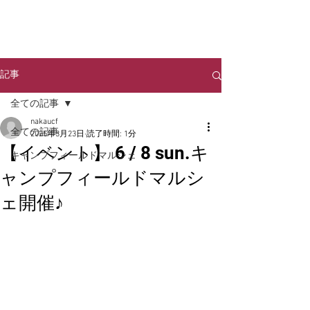
NAKA URBAN
​CAMP FIELD
記事
全ての記事
nakaucf
全ての記事
2025年3月23日
読了時間: 1分
【イベント】 6 / 8 sun.キ
キャンプフィールドマルシェ
ャンプフィールドマルシ
ェ開催♪