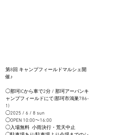
第8回 キャンプフィールドマルシェ開
催♪
◯那珂ICから車で2分 / 那珂アーバンキ
ャンプフィールドにて(那珂市鴻巣786-
1)
◯2025 / 6 / 8 sun
◯OPEN 10:00～16:00
◯入場無料  小雨決行・荒天中止
◯駐車場あり(駐車場より会場までのシ